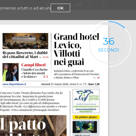
1
52
consenso a tutti o ad alcuni
OK
35
SECONDI