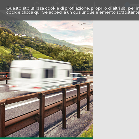
Questo sito utilizza cookie di profilazione, propri o di altri siti, pe
cookie
clicca qui
. Se accedi a un qualunque elemento sottostante