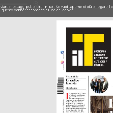
r inviare messaggi pubblicitari mirati. Se vuoi saperne di più o negare il 
 questo banner acconsenti all’uso dei cookie