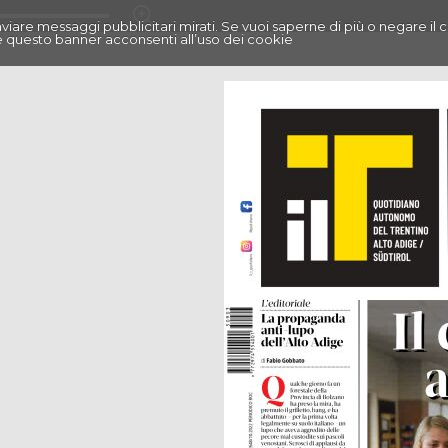
r inviare messaggi pubblicitari mirati. Se vuoi saperne di più o negare il 
 questo banner acconsenti all’uso dei cookie