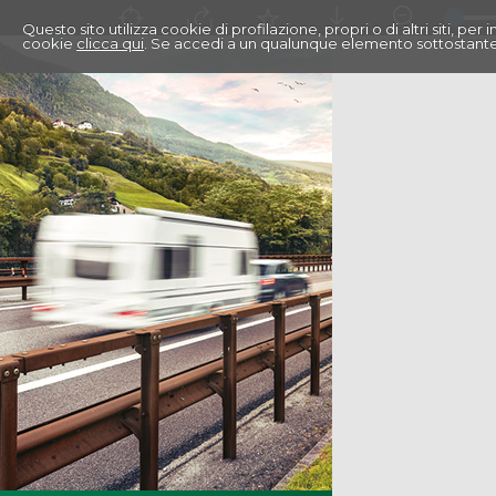
Questo sito utilizza cookie di profilazione, propri o di altri siti, pe
cookie
clicca qui
. Se accedi a un qualunque elemento sottostante