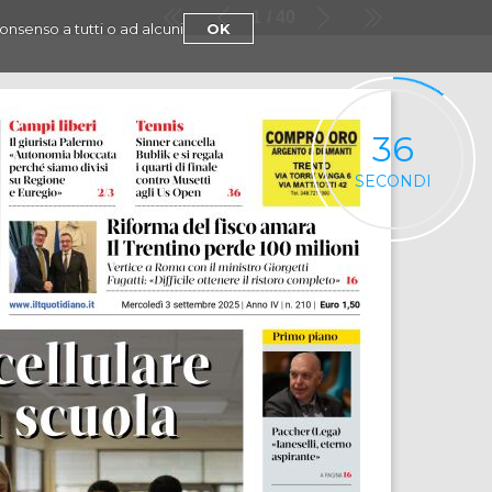
1
40
consenso a tutti o ad alcuni
OK
36
SECONDI