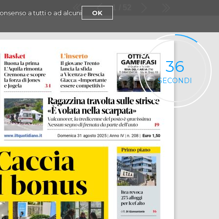
1
52
consenso a tutti o ad alcuni
OK
36
SECONDI