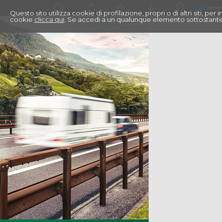
Questo sito utilizza cookie di profilazione, propri o di altri siti, pe
cookie
clicca qui
. Se accedi a un qualunque elemento sottostante