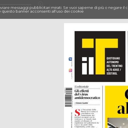
r inviare messaggi pubblicitari mirati. Se vuoi saperne di più o negare il 
 questo banner acconsenti all’uso dei cookie