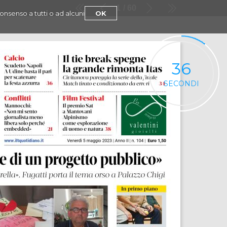
1
60
consenso a tutti o ad alcuni
OK
36
SECONDI