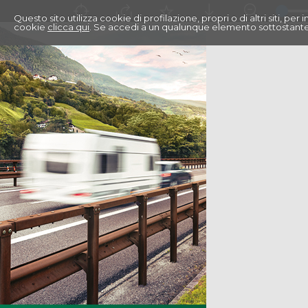
Questo sito utilizza cookie di profilazione, propri o di altri siti, pe
cookie
clicca qui
. Se accedi a un qualunque elemento sottostante