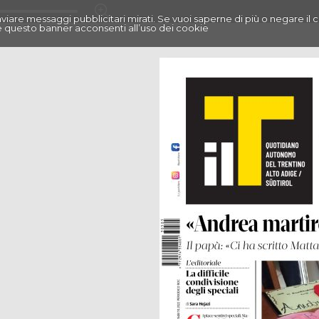
r inviare messaggi pubblicitari mirati. Se vuoi saperne di più o negare il 
 questo banner acconsenti all’uso dei cookie