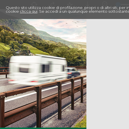
Questo sito utilizza cookie di profilazione, propri o di altri siti, pe
cookie
clicca qui
. Se accedi a un qualunque elemento sottostante