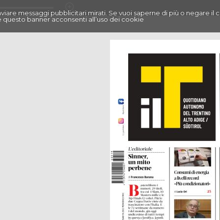
r inviare messaggi pubblicitari mirati. Se vuoi saperne di più o negare il 
 questo banner acconsenti all’uso dei cookie