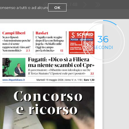
1
48
consenso a tutti o ad alcuni
OK
36
SECONDI