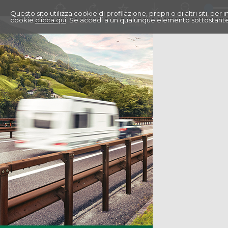
Questo sito utilizza cookie di profilazione, propri o di altri siti, pe
cookie
clicca qui
. Se accedi a un qualunque elemento sottostante