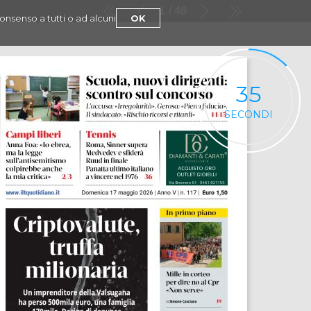
1
48
consenso a tutti o ad alcuni
OK
35
SECONDI