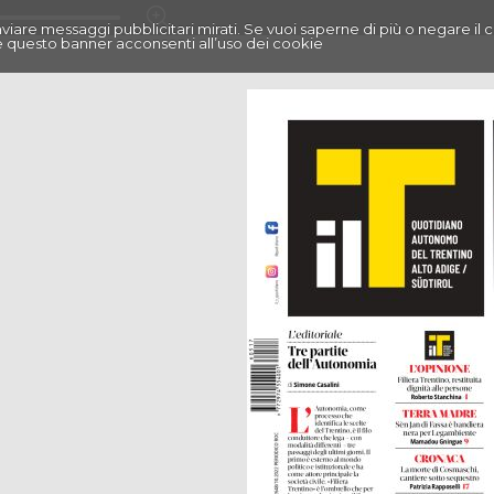
r inviare messaggi pubblicitari mirati. Se vuoi saperne di più o negare il 
 questo banner acconsenti all’uso dei cookie