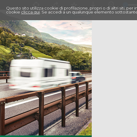
Questo sito utilizza cookie di profilazione, propri o di altri siti, pe
cookie
clicca qui
. Se accedi a un qualunque elemento sottostante