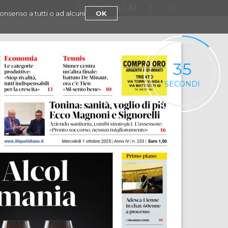
1
44
consenso a tutti o ad alcuni
OK
35
SECONDI