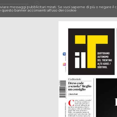
r inviare messaggi pubblicitari mirati. Se vuoi saperne di più o negare il 
 questo banner acconsenti all’uso dei cookie